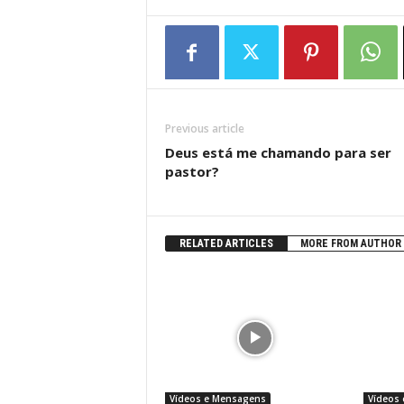
Previous article
Deus está me chamando para ser
pastor?
RELATED ARTICLES
MORE FROM AUTHOR
Vídeos e Mensagens
Vídeos