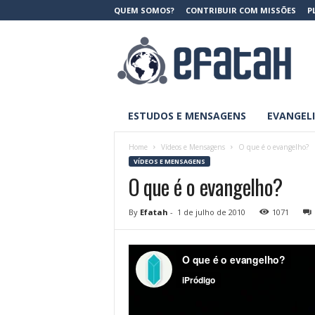
QUEM SOMOS?
CONTRIBUIR COM MISSÕES
P
E
f
a
t
a
h
ESTUDOS E MENSAGENS
EVANGELI
M
i
s
Home
Vídeos e Mensagens
O que é o evangelho?
s
VÍDEOS E MENSAGENS
õ
O que é o evangelho?
e
s
By
Efatah
-
1 de julho de 2010
1071