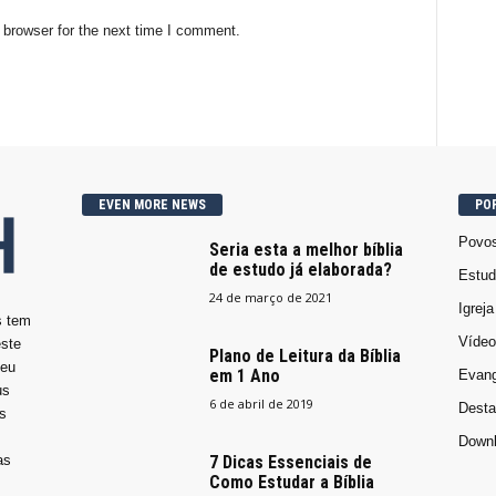
 browser for the next time I comment.
EVEN MORE NEWS
PO
Povos
Seria esta a melhor bíblia
de estudo já elaborada?
Estud
24 de março de 2021
Igrej
s tem
Vídeo
ste
Plano de Leitura da Bíblia
seu
em 1 Ano
Evang
us
6 de abril de 2019
Desta
s
Down
as
7 Dicas Essenciais de
Como Estudar a Bíblia