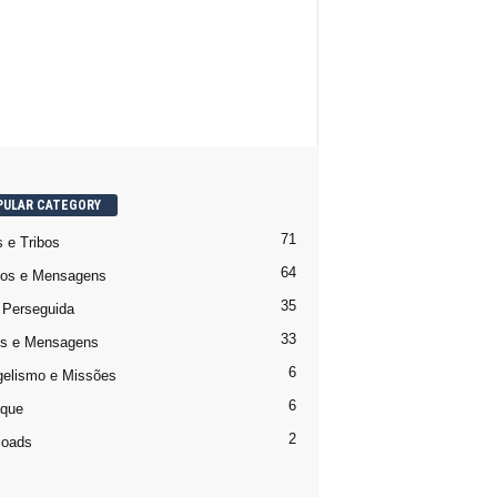
PULAR CATEGORY
71
 e Tribos
64
os e Mensagens
35
a Perseguida
33
s e Mensagens
6
elismo e Missões
6
que
2
loads