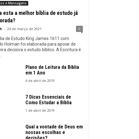
dos e Mensagens
a esta a melhor bíblia de estudo já
orada?
h
-
24 de março de 2021
0
blia de Estudo King James 1611 com
o Holman foi elaborada para apoiar de
ra decisiva o estudo bíblico. A Escritura é
.
Plano de Leitura da Bíblia
em 1 Ano
6 de abril de 2019
7 Dicas Essenciais de
Como Estudar a Bíblia
1 de abril de 2019
Qual a vontade de Deus em
nossas escolhas e
decisões?