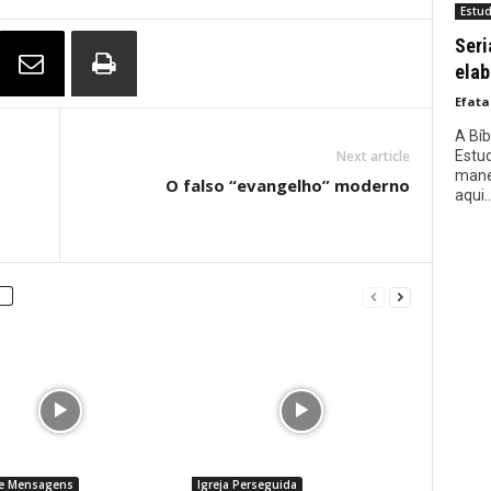
Estu
Seri
elab
Efata
A Bí
Estud
Next article
manei
O falso “evangelho” moderno
aqui..
 e Mensagens
Igreja Perseguida