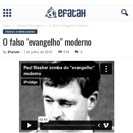
Home
Vídeos e Mensagens
O falso “evangelho” moderno
VÍDEOS E MENSAGENS
O falso “evangelho” moderno
By
Efatah
-
1 de julho de 2010
974
0