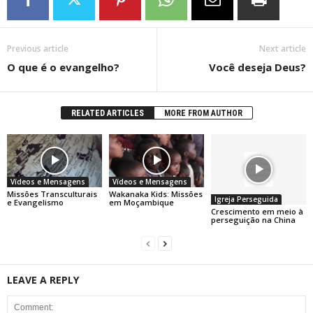
Previous article
Next article
O que é o evangelho?
Você deseja Deus?
RELATED ARTICLES
MORE FROM AUTHOR
Vídeos e Mensagens
Vídeos e Mensagens
Missões Transculturais
Wakanaka Kids: Missões
Igreja Perseguida
e Evangelismo
em Moçambique
Crescimento em meio à
perseguição na China
LEAVE A REPLY