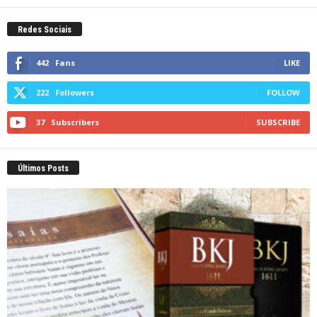
Redes Sociais
442
Fans
LIKE
222
Followers
FOLLOW
37
Subscribers
SUBSCRIBE
Últimos Posts