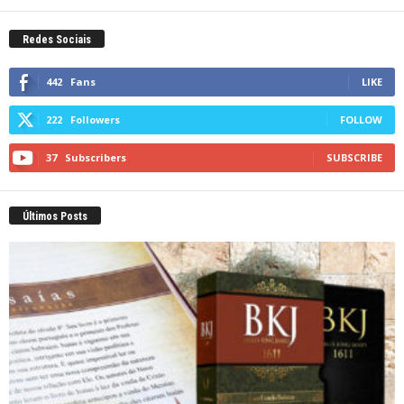
Redes Sociais
442
Fans
LIKE
222
Followers
FOLLOW
37
Subscribers
SUBSCRIBE
Últimos Posts