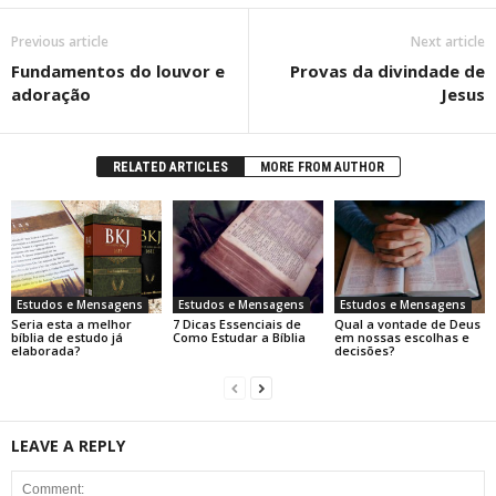
Previous article
Next article
Fundamentos do louvor e
Provas da divindade de
adoração
Jesus
RELATED ARTICLES
MORE FROM AUTHOR
Estudos e Mensagens
Estudos e Mensagens
Estudos e Mensagens
Seria esta a melhor
7 Dicas Essenciais de
Qual a vontade de Deus
bíblia de estudo já
Como Estudar a Bíblia
em nossas escolhas e
elaborada?
decisões?
LEAVE A REPLY