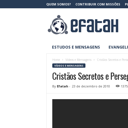
QUEM SOMOS?
CONTRIBUIR COM MISSÕES
P
E
f
a
t
a
h
ESTUDOS E MENSAGENS
EVANGELI
M
i
s
Home
Vídeos e Mensagens
Cristãos Secretos e Pers
s
VÍDEOS E MENSAGENS
õ
Cristãos Secretos e Perse
e
s
By
Efatah
-
23 de dezembro de 2010
1375