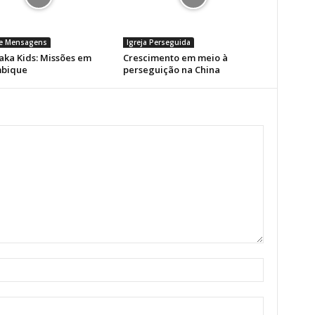
 e Mensagens
Igreja Perseguida
ka Kids: Missões em
Crescimento em meio à
bique
perseguição na China