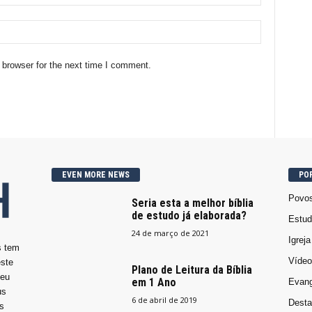
 browser for the next time I comment.
EVEN MORE NEWS
PO
Povos
Seria esta a melhor bíblia
de estudo já elaborada?
Estud
24 de março de 2021
Igrej
s tem
Vídeo
ste
Plano de Leitura da Bíblia
seu
em 1 Ano
Evang
us
6 de abril de 2019
Desta
s