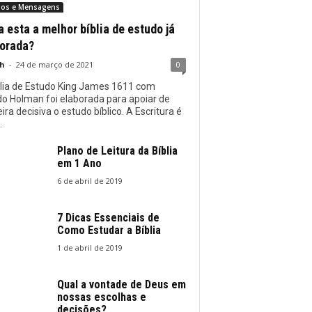
dos e Mensagens
a esta a melhor bíblia de estudo já
orada?
h
-
24 de março de 2021
0
blia de Estudo King James 1611 com
o Holman foi elaborada para apoiar de
ra decisiva o estudo bíblico. A Escritura é
.
Plano de Leitura da Bíblia
em 1 Ano
6 de abril de 2019
7 Dicas Essenciais de
Como Estudar a Bíblia
1 de abril de 2019
Qual a vontade de Deus em
nossas escolhas e
decisões?