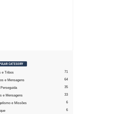
PULAR CATEGORY
71
 e Tribos
64
os e Mensagens
35
a Perseguida
33
s e Mensagens
6
elismo e Missões
6
que