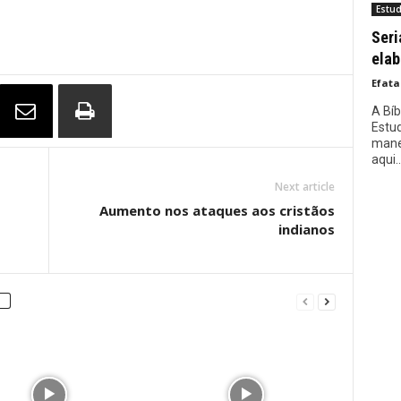
Estu
Seri
elab
Efata
A Bí
Estud
manei
aqui..
Next article
Aumento nos ataques aos cristãos
indianos