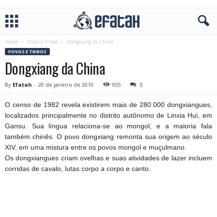
Home
Povos e Tribos
Dongxiang da China
POVOS E TRIBOS
Dongxiang da China
By
Efatah
-
20 de janeiro de 2010
955
0
O censo de 1982 revela existirem mais de 280.000 dongxiangues,
localizados principalmente no distrito autônomo de Linxia Hui, em
Gansu. Sua língua relaciona-se ao mongol, e a maioria fala
também chinês. O povo dongxiang remonta sua origem ao século
XIV, em uma mistura entre os povos mongol e muçulmano.
Os dongxiangues criam ovelhas e suas atividades de lazer incluem
corridas de cavalo, lutas corpo a corpo e canto.