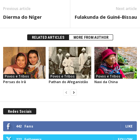
Previous article
Next article
Dierma do Níger
Fulakunda de Guiné-Bissau
RELATED ARTICLES
MORE FROM AUTHOR
Povos e Tribos
Povos e Tribos
Povos e Tribos
Persas do Irã
Pathan do Afeganistão
Naxi da China
Redes Sociais
442
Fans
LIKE
222
Followers
FOLLOW