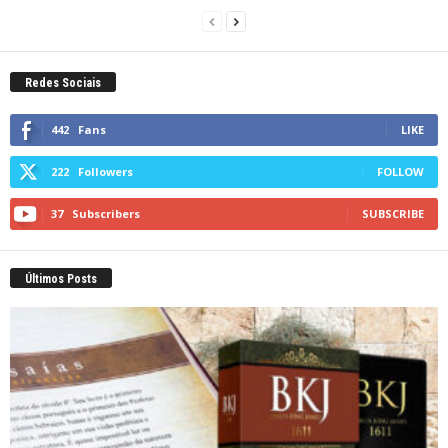
Redes Sociais
442
Fans
LIKE
222
Followers
FOLLOW
37
Subscribers
SUBSCRIBE
Últimos Posts