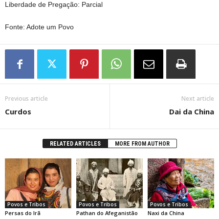
Liberdade de Pregação: Parcial
Fonte: Adote um Povo
Previous article
Next article
Curdos
Dai da China
RELATED ARTICLES
MORE FROM AUTHOR
Povos e Tribos
Povos e Tribos
Povos e Tribos
Persas do Irã
Pathan do Afeganistão
Naxi da China