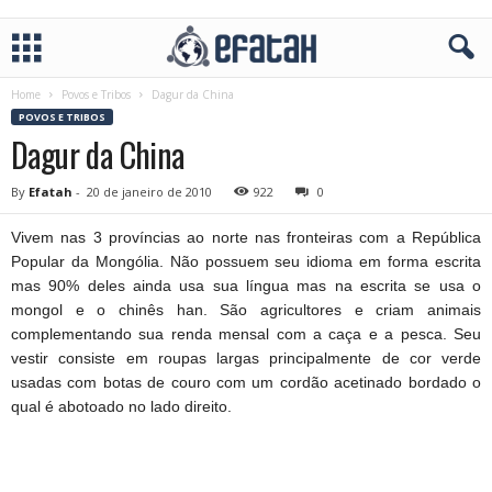
Home
Povos e Tribos
Dagur da China
POVOS E TRIBOS
Dagur da China
By
Efatah
-
20 de janeiro de 2010
922
0
Vivem nas 3 províncias ao norte nas fronteiras com a República
Popular da Mongólia. Não possuem seu idioma em forma escrita
mas 90% deles ainda usa sua língua mas na escrita se usa o
mongol e o chinês han. São agricultores e criam animais
complementando sua renda mensal com a caça e a pesca. Seu
vestir consiste em roupas largas principalmente de cor verde
usadas com botas de couro com um cordão acetinado bordado o
qual é abotoado no lado direito.