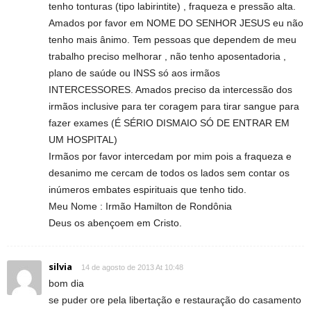
tenho tonturas (tipo labirintite) , fraqueza e pressão alta.
Amados por favor em NOME DO SENHOR JESUS eu não
tenho mais ânimo. Tem pessoas que dependem de meu
trabalho preciso melhorar , não tenho aposentadoria ,
plano de saúde ou INSS só aos irmãos
INTERCESSORES. Amados preciso da intercessão dos
irmãos inclusive para ter coragem para tirar sangue para
fazer exames (É SÉRIO DISMAIO SÓ DE ENTRAR EM
UM HOSPITAL)
Irmãos por favor intercedam por mim pois a fraqueza e
desanimo me cercam de todos os lados sem contar os
inúmeros embates espirituais que tenho tido.
Meu Nome : Irmão Hamilton de Rondônia
Deus os abençoem em Cristo.
silvia
14 de agosto de 2013 At 10:48
bom dia
se puder ore pela libertação e restauração do casamento