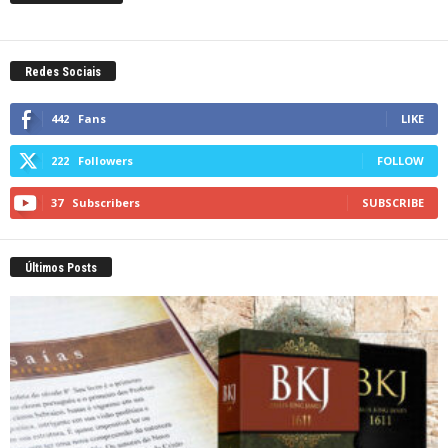
Redes Sociais
442
Fans
LIKE
222
Followers
FOLLOW
37
Subscribers
SUBSCRIBE
Últimos Posts