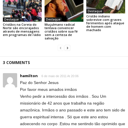
Destaque
Cristão indiano
sobrevive com graves
Destaque
Destaque
ferimentos após ataque
Cristãos na Coreia do
Muçulmano radical
de homem com
Norte são encorajados
tentava convencer
machado
através de mensagens
cristãos sobre sua fé
em programas de rádio
sem a certeza de
salvação
3 COMMENTS
hamilton
6 de maio de 2011 At 20:06
Paz do Senhor Jesus
Por favor meus amados irmãos
Venho pedir a intercessão dos irmãos . Sou Um
missionário de 42 anos que trabalha na região
amazônica. Irmãos o ano passado e este ano tem sido de
guerra espiritual intensa . Só que este ano estou
adoecendo no corpo .Estou me sentindo tão oprimido que