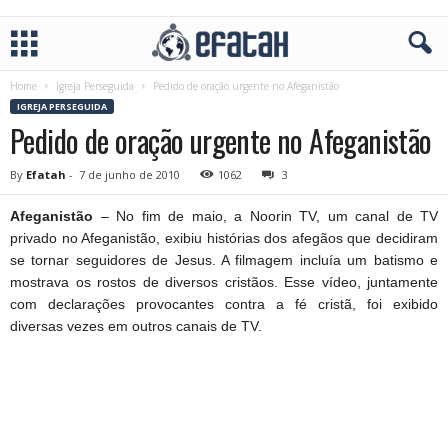
Home
Igreja Perseguida
Pedido de oração urgente no Afeganistão
IGREJA PERSEGUIDA
Pedido de oração urgente no Afeganistão
By
Efatah
-
7 de junho de 2010
1062
3
Afeganistão
– No fim de maio, a Noorin TV, um canal de TV
privado no Afeganistão, exibiu histórias dos afegãos que decidiram
se tornar seguidores de Jesus. A filmagem incluía um batismo e
mostrava os rostos de diversos cristãos. Esse vídeo, juntamente
com declarações provocantes contra a fé cristã, foi exibido
diversas vezes em outros canais de TV.