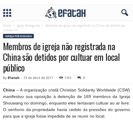
Home
Igreja Perseguida
Membros de igreja não registrada na China são detidos por
cultuar em...
IGREJA PERSEGUIDA
Membros de igreja não registrada na
China são detidos por cultuar em local
público
By
Efatah
-
13 de abril de 2011
1101
0
China
– A organização cristã Christian Solidarity Worldwide (CSW)
manifestou sua oposição à detenção de 169 membros da Igreja
Shouwang no domingo, enquanto eles tentavam cultuar ao ar livre.
O senhorio da propriedade havia cedido às pressões do governo
para que a igreja fosse impedida de se reunir no local.