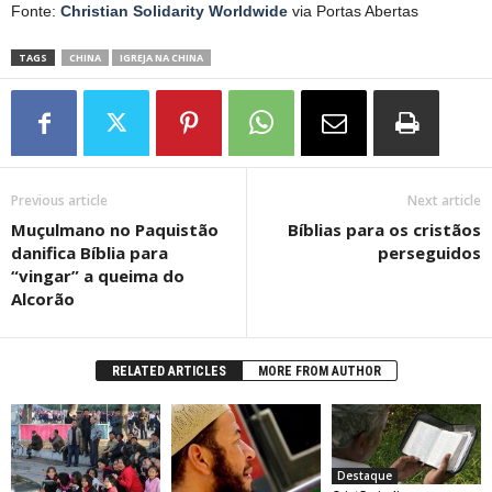
Fonte:
Christian Solidarity Worldwide
via Portas Abertas
TAGS
CHINA
IGREJA NA CHINA
Previous article
Next article
Muçulmano no Paquistão
Bíblias para os cristãos
danifica Bíblia para
perseguidos
“vingar” a queima do
Alcorão
RELATED ARTICLES
MORE FROM AUTHOR
Destaque