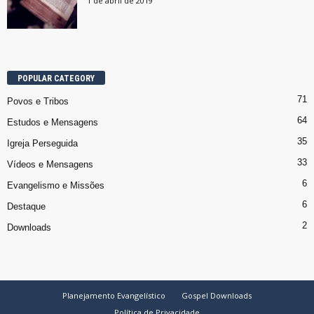
1 de abril de 2019
POPULAR CATEGORY
71
Povos e Tribos
64
Estudos e Mensagens
35
Igreja Perseguida
33
Vídeos e Mensagens
6
Evangelismo e Missões
6
Destaque
2
Downloads
Planejamento Evangelístico
Gospel Downloads
Política de Privacidade