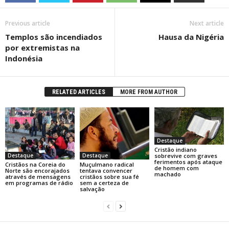
Previous article
Next article
Templos são incendiados
Hausa da Nigéria
por extremistas na
Indonésia
RELATED ARTICLES
MORE FROM AUTHOR
Destaque
Cristão indiano
sobrevive com graves
Destaque
Destaque
ferimentos após ataque
Cristãos na Coreia do
Muçulmano radical
de homem com
Norte são encorajados
tentava convencer
machado
através de mensagens
cristãos sobre sua fé
em programas de rádio
sem a certeza de
salvação