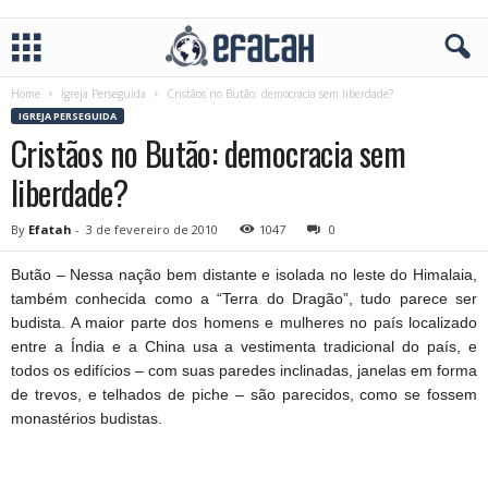
Home
Igreja Perseguida
Cristãos no Butão: democracia sem liberdade?
IGREJA PERSEGUIDA
Cristãos no Butão: democracia sem
liberdade?
By
Efatah
-
3 de fevereiro de 2010
1047
0
Butão – Nessa nação bem distante e isolada no leste do Himalaia,
também conhecida como a “Terra do Dragão”, tudo parece ser
budista. A maior parte dos homens e mulheres no país localizado
entre a Índia e a China usa a vestimenta tradicional do país, e
todos os edifícios – com suas paredes inclinadas, janelas em forma
de trevos, e telhados de piche – são parecidos, como se fossem
monastérios budistas.