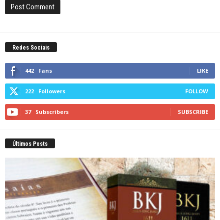
Redes Sociais
442
Fans
LIKE
222
Followers
FOLLOW
37
Subscribers
SUBSCRIBE
Últimos Posts