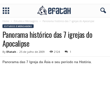
Home
Estudos e Mensagens
Panorama histórico das 7 igrejas do Apocalipse
ESTUDOS E MENSAGENS
Panorama histórico das 7 igrejas do
Apocalipse
By
Efatah
-
25 de julho de 2009
2124
1
Panorama das 7 Igreja da Ásia e seu período na História.