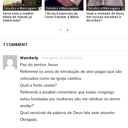
Estudos e Mensagens
Estudos e Mensagens
Estudos e Mensagens
Seria esta a melhor
7 Dicas Essenciais de
Qual a vontade de Deus
bíblia de estudo já
Como Estudar a Bíblia
em nossas escolhas e
elaborada?
decisões?
1 COMMENT
Wanderly
9 de agosto de 2015 At 13:32
Paz do senhor Jesus
Referente os anos de introdução de atos pagas que são
colocados como da igreja católica
Qual a fonte usada?
Referente a jezabel comentário que todas congrego
estou fundadas por mulheres são me retribuir ou termo
similar?
Qual versículo da palavra de Deus fala este assunto
Obrigado