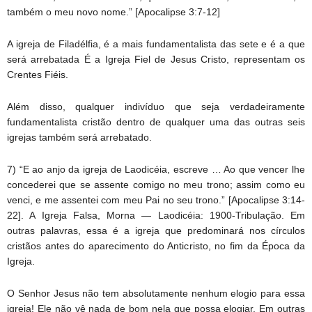
também o meu novo nome.” [Apocalipse 3:7-12]
A igreja de Filadélfia, é a mais fundamentalista das sete e é a que
será arrebatada É a Igreja Fiel de Jesus Cristo, representam os
Crentes Fiéis.
Além disso, qualquer indivíduo que seja verdadeiramente
fundamentalista cristão dentro de qualquer uma das outras seis
igrejas também será arrebatado.
7) “E ao anjo da igreja de Laodicéia, escreve … Ao que vencer lhe
concederei que se assente comigo no meu trono; assim como eu
venci, e me assentei com meu Pai no seu trono.” [Apocalipse 3:14-
22]. A Igreja Falsa, Morna — Laodicéia: 1900-Tribulação. Em
outras palavras, essa é a igreja que predominará nos círculos
cristãos antes do aparecimento do Anticristo, no fim da Época da
Igreja.
O Senhor Jesus não tem absolutamente nenhum elogio para essa
igreja! Ele não vê nada de bom nela que possa elogiar. Em outras