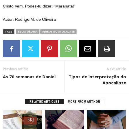
Cristo Vem. Podes-tu dizer: “Maranata!”
Autor: Rodrigo M. de Oliveira
TAGS
ESCATOLOGIA
IGREJAS DO APOCALIPSE
Previous article
Next article
As 70 semanas de Daniel
Tipos de interpretação do
Apocalipse
RELATED ARTICLES
MORE FROM AUTHOR