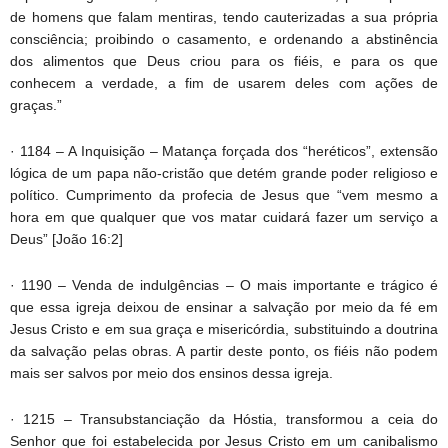
de homens que falam mentiras, tendo cauterizadas a sua própria
consciência; proibindo o casamento, e ordenando a abstinência
dos alimentos que Deus criou para os fiéis, e para os que
conhecem a verdade, a fim de usarem deles com ações de
graças.”
· 1184 – A Inquisição – Matança forçada dos “heréticos”, extensão
lógica de um papa não-cristão que detém grande poder religioso e
político. Cumprimento da profecia de Jesus que “vem mesmo a
hora em que qualquer que vos matar cuidará fazer um serviço a
Deus” [João 16:2]
· 1190 – Venda de indulgências – O mais importante e trágico é
que essa igreja deixou de ensinar a salvação por meio da fé em
Jesus Cristo e em sua graça e misericórdia, substituindo a doutrina
da salvação pelas obras. A partir deste ponto, os fiéis não podem
mais ser salvos por meio dos ensinos dessa igreja.
· 1215 – Transubstanciação da Hóstia, transformou a ceia do
Senhor que foi estabelecida por Jesus Cristo em um canibalismo