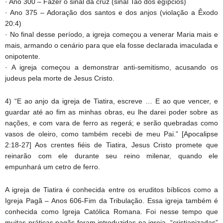
· Ano 300 – Fazer o sinal da cruz (sinal Tao dos egípcios)
· Ano 375 – Adoração dos santos e dos anjos (violação a Êxodo
20:4)
· No final desse período, a igreja começou a venerar Maria mais e
mais, armando o cenário para que ela fosse declarada imaculada e
onipotente.
· A igreja começou a demonstrar anti-semitismo, acusando os
judeus pela morte de Jesus Cristo.
4) “E ao anjo da igreja de Tiatira, escreve … E ao que vencer, e
guardar até ao fim as minhas obras, eu lhe darei poder sobre as
nações, e com vara de ferro as regerá; e serão quebradas como
vasos de oleiro, como também recebi de meu Pai.” [Apocalipse
2:18-27] Aos crentes fiéis de Tiatira, Jesus Cristo promete que
reinarão com ele durante seu reino milenar, quando ele
empunhará um cetro de ferro.
A igreja de Tiatira é conhecida entre os eruditos bíblicos como a
Igreja Pagã – Anos 606-Fim da Tribulação. Essa igreja também é
conhecida como Igreja Católica Romana. Foi nesse tempo que
muitas práticas pagãs foram introduzidas na igreja, “cristianizadas”