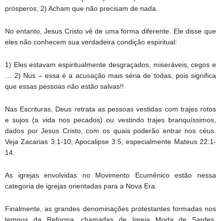
prósperos; 2) Acham que não precisam de nada.
No entanto, Jesus Cristo vê de uma forma diferente. Ele disse que
eles não conhecem sua verdadeira condição espiritual:
1) Eles estavam espiritualmente desgraçados, miseráveis, cegos e
… 2) Nus – essa é a acusação mais séria de todas, pois significa
que essas pessoas não estão salvas!!
Nas Escrituras, Deus retrata as pessoas vestidas com trajes rotos
e sujos (a vida nos pecados) ou vestindo trajes branquíssimos,
dados por Jesus Cristo, com os quais poderão entrar nos céus.
Veja Zacarias 3:1-10; Apocalipse 3:5; especialmente Mateus 22:1-
14.
As igrejas envolvidas no Movimento Ecumênico estão nessa
categoria de igrejas orientadas para a Nova Era.
Finalmente, as grandes denominações protestantes formadas nos
tempos da Reforma, chamadas de Igreja Morta de Sardes,