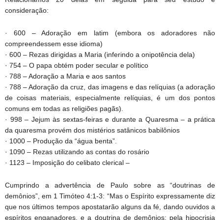
consideração:
· 600 – Adoração em latim (embora os adoradores não
compreendessem esse idioma)
· 600 – Rezas dirigidas a Maria (inferindo a onipotência dela)
· 754 – O papa obtém poder secular e político
· 788 – Adoração a Maria e aos santos
· 788 – Adoração da cruz, das imagens e das relíquias (a adoração
de coisas materiais, especialmente relíquias, é um dos pontos
comuns em todas as religiões pagãs).
· 998 – Jejum às sextas-feiras e durante a Quaresma – a prática
da quaresma provém dos mistérios satânicos babilônios
· 1000 – Produção da “água benta”.
· 1090 – Rezas utilizando as contas do rosário
· 1123 – Imposição do celibato clerical –
Cumprindo a advertência de Paulo sobre as “doutrinas de
demônios”, em 1 Timóteo 4:1-3: “Mas o Espírito expressamente diz
que nos últimos tempos apostatarão alguns da fé, dando ouvidos a
espíritos enganadores, e a doutrina de demônios; pela hipocrisia