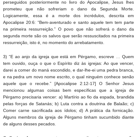
perseguidos posteriormente no livro do Apocalipse, Jesus lhes
prometeu que não sofreriam o dano da Segunda Morte.
Logicamente, essa é a morte dos incrédulos, descrita em
Apocalipse 20:6: “Bem-aventurado e santo aquele tem tem parte
na primeira ressurreição.” O povo que não sofrerá o dano da
segunda morte são os salvos que serão ressuscitados na primeira
ressurreição, isto é, no momento do arrebatamento.
3) “E ao anjo da igreja que está em Pérgamo, escreve … Quem
tem ouvido, ouça o que o Espírito diz às igrejas: Ao que vencer,
darei a comer do maná escondido, e dar-lhe-ei uma pedra branca,
e na pedra um novo nome escrito, o qual ninguém conhece senão
aquele que o recebe.” [Apocalipse 2:12-17] O Senhor Jesus
mencionou algumas coisas bem específicas que a igreja de
Pérgamo precisaria vencer: a) Martírio ao fio da espada, brandida
pelas forças de Satanás; b) Luta contra a doutrina de Balaão; c)
Comer carne sacrificada aos ídolos; d) A prática da fornicação.
Alguns membros da igreja de Pérgamo tinham sucumbido diante
de alguns desses pecados.