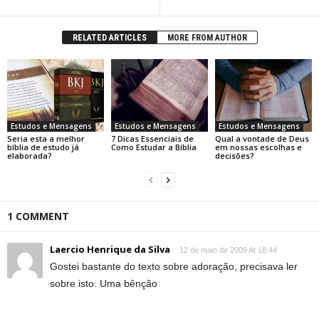
RELATED ARTICLES
MORE FROM AUTHOR
Estudos e Mensagens
Estudos e Mensagens
Estudos e Mensagens
Seria esta a melhor
7 Dicas Essenciais de
Qual a vontade de Deus
bíblia de estudo já
Como Estudar a Bíblia
em nossas escolhas e
elaborada?
decisões?
1 COMMENT
Laercio Henrique da Silva
12 de maio de 2009 At 18:44
Gostei bastante do texto sobre adoração, precisava ler
sobre isto. Uma bênção