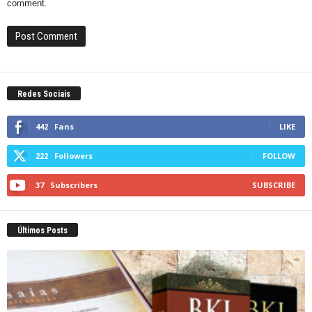
comment.
Redes Sociais
442
Fans
LIKE
222
Followers
FOLLOW
37
Subscribers
SUBSCRIBE
Últimos Posts