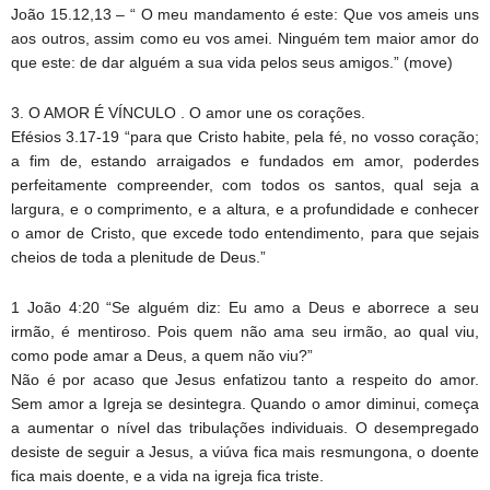
João 15.12,13 – “ O meu mandamento é este: Que vos ameis uns
aos outros, assim como eu vos amei. Ninguém tem maior amor do
que este: de dar alguém a sua vida pelos seus amigos.” (move)
3. O AMOR É VÍNCULO . O amor une os corações.
Efésios 3.17-19 “para que Cristo habite, pela fé, no vosso coração;
a fim de, estando arraigados e fundados em amor, poderdes
perfeitamente compreender, com todos os santos, qual seja a
largura, e o comprimento, e a altura, e a profundidade e conhecer
o amor de Cristo, que excede todo entendimento, para que sejais
cheios de toda a plenitude de Deus.”
1 João 4:20 “Se alguém diz: Eu amo a Deus e aborrece a seu
irmão, é mentiroso. Pois quem não ama seu irmão, ao qual viu,
como pode amar a Deus, a quem não viu?”
Não é por acaso que Jesus enfatizou tanto a respeito do amor.
Sem amor a Igreja se desintegra. Quando o amor diminui, começa
a aumentar o nível das tribulações individuais. O desempregado
desiste de seguir a Jesus, a viúva fica mais resmungona, o doente
fica mais doente, e a vida na igreja fica triste.