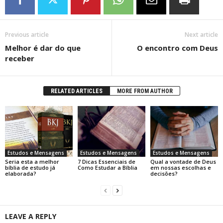
Previous article
Next article
Melhor é dar do que
O encontro com Deus
receber
RELATED ARTICLES
MORE FROM AUTHOR
Estudos e Mensagens
Estudos e Mensagens
Estudos e Mensagens
Seria esta a melhor
7 Dicas Essenciais de
Qual a vontade de Deus
bíblia de estudo já
Como Estudar a Bíblia
em nossas escolhas e
elaborada?
decisões?
LEAVE A REPLY