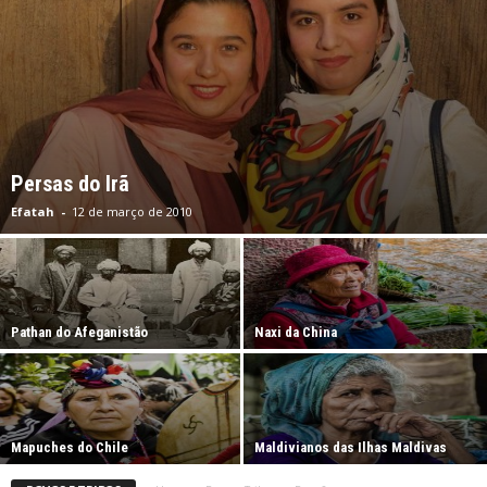
Persas do Irã
Efatah
-
12 de março de 2010
Pathan do Afeganistão
Naxi da China
Mapuches do Chile
Maldivianos das Ilhas Maldivas