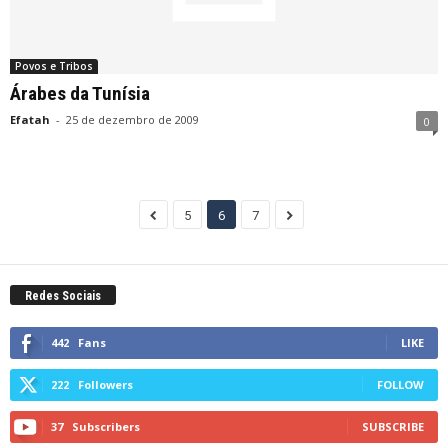
Povos e Tribos
Árabes da Tunísia
Efatah
-
25 de dezembro de 2009
0
5
6
7
Redes Sociais
442
Fans
LIKE
222
Followers
FOLLOW
37
Subscribers
SUBSCRIBE