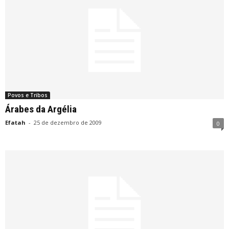
Povos e Tribos
Árabes da Argélia
Efatah
-
25 de dezembro de 2009
0