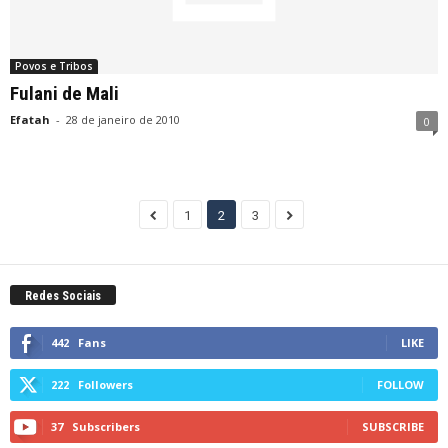
Povos e Tribos
Fulani de Mali
Efatah
-
28 de janeiro de 2010
0
1
2
3
Redes Sociais
442
Fans
LIKE
222
Followers
FOLLOW
37
Subscribers
SUBSCRIBE