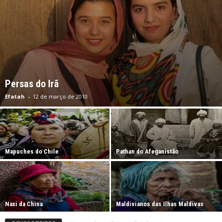
Persas do Irã
Efatah
-
12 de março de 2010
Mapuches do Chile
Pathan do Afeganistão
Naxi da China
Maldivianos das Ilhas Maldivas