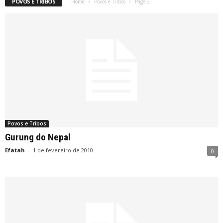
POVOS E TRIBOS
Home
Povos e Tribos
Page 2
Povos e Tribos
Gurung do Nepal
Efatah
-
1 de fevereiro de 2010
0