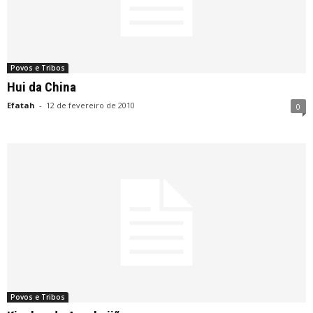
Povos e Tribos
Hui da China
Efatah
-
12 de fevereiro de 2010
0
Povos e Tribos