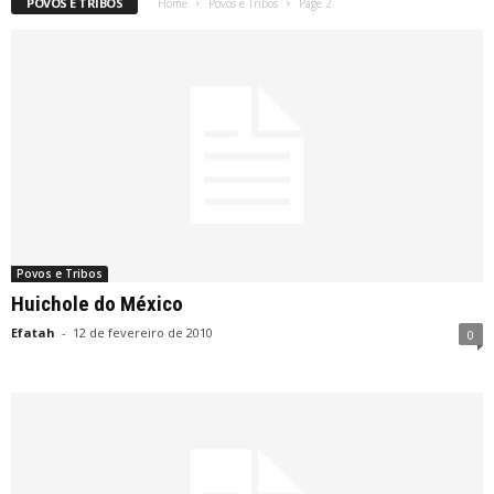
POVOS E TRIBOS
Home
Povos e Tribos
Page 2
Povos e Tribos
Huichole do México
Efatah
-
12 de fevereiro de 2010
0