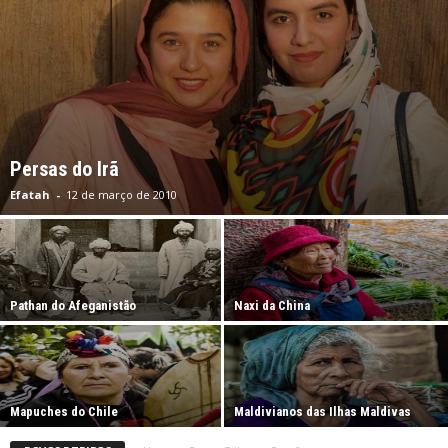
Persas do Irã
Efatah
-
12 de março de 2010
Pathan do Afeganistão
Naxi da China
Mapuches do Chile
Maldivianos das Ilhas Maldivas