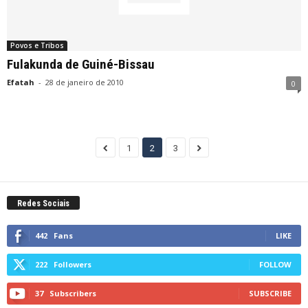
Povos e Tribos
Fulakunda de Guiné-Bissau
Efatah
-
28 de janeiro de 2010
0
1
2
3
Redes Sociais
442
Fans
LIKE
222
Followers
FOLLOW
37
Subscribers
SUBSCRIBE